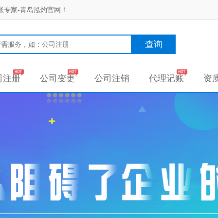
账专家-青岛泓灼官网！
查询
司注册
公司变更
公司注销
代理记账
资