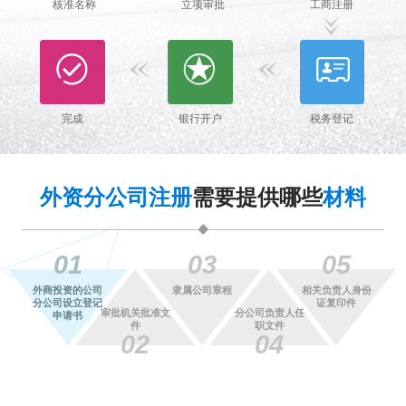
核准名称
立项审批
工商注册
完成
银行开户
税务登记
外资分公司注册
需要提供哪些
材料
01
03
05
外商投资的公司
隶属公司章程
相关负责人身份
分公司设立登记
证复印件
审批机关批准文
分公司负责人任
申请书
件
职文件
02
04