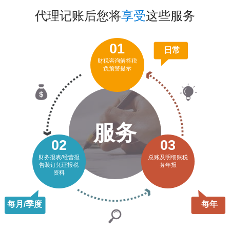
代理记账后您将
享受
这些服务
01
日常
财税咨询解答税
负预警提示
服务
02
03
财务报表/经营报
总账及明细账税
告装订凭证报税
务年报
资料
每月/季度
每年