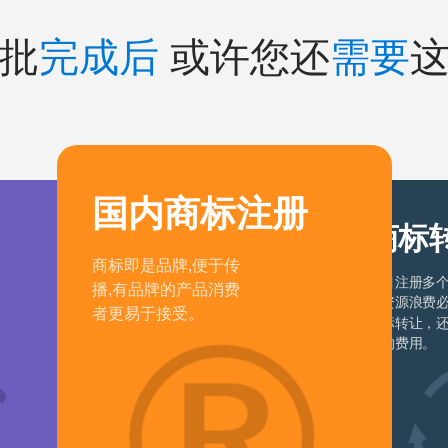
批
完成后
或许您还
需要
国内商标注册
商标
商标即是品牌,便于传
盲目注册多
播,有品牌的产品消费
成资源浪费
者更易于接受。
商标转让，
外的费用。