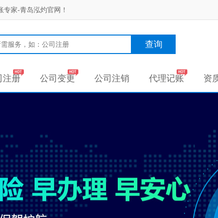
账专家-青岛泓灼官网！
查询
司注册
公司变更
公司注销
代理记账
资