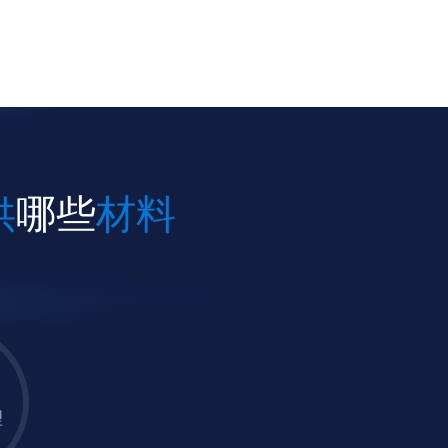
供
哪些
材料
理