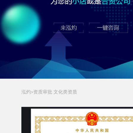
泓灼
资质审批
文化类资质
>