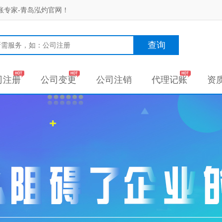
账专家-青岛泓灼官网！
查询
司注册
公司变更
公司注销
代理记账
资