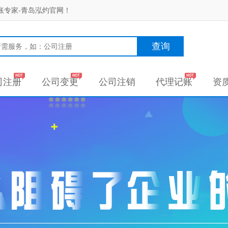
账专家-青岛泓灼官网！
查询
司注册
公司变更
公司注销
代理记账
资