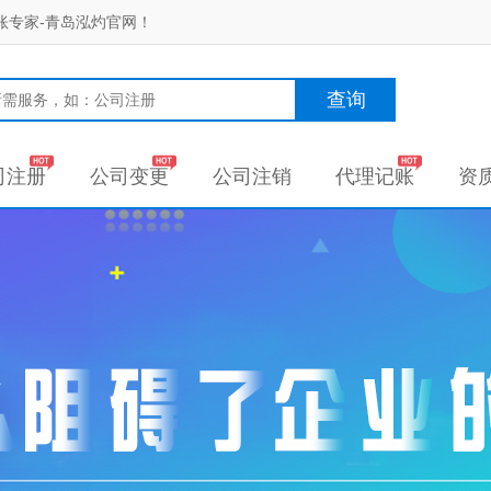
账专家-青岛泓灼官网！
查询
司注册
公司变更
公司注销
代理记账
资