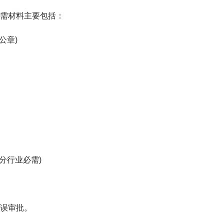
需材料主要包括：
公章)
分行业必需)
误审批。