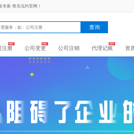
账专家-青岛泓灼官网！
查询
司注册
公司变更
公司注销
代理记账
资