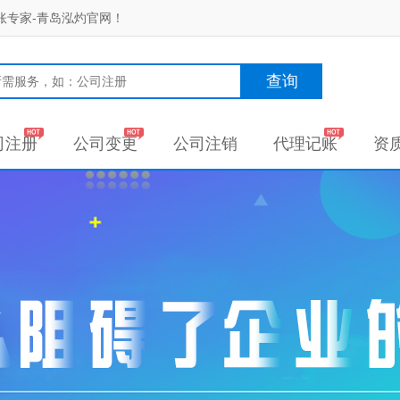
账专家-青岛泓灼官网！
查询
司注册
公司变更
公司注销
代理记账
资